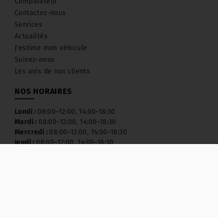
Comparateur
Contactez-nous
Services
Actualités
J'estime mon véhicule
Suivez-nous
Les avis de nos clients
NOS HORAIRES
Lundi :
08:00–12:00, 14:00–18:30
Mardi :
08:00–12:00, 14:00–18:30
Mercredi :
08:00–12:00, 14:00–18:30
Jeudi :
08:00–12:00, 14:00–18:30
Vendredi :
08:00–12:00, 14:00–18:30
Samedi :
Fermé
Dimanche :
Fermé
NOUS CONTACTER
Za, Le Petit Gazeau