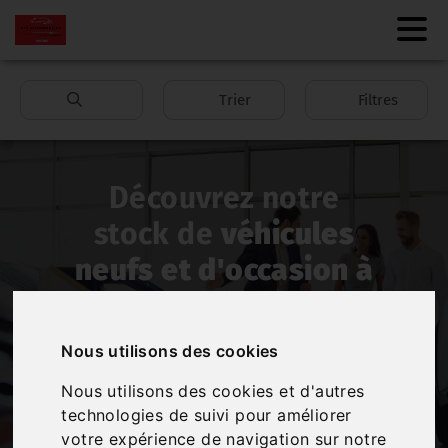
Trier
Filtres
Découvrez notre
stock de
véhicules
neufs et d'occasion à
Beaupréau-en-
Mauges
Nous utilisons des cookies
Nous utilisons des cookies et d'autres
technologies de suivi pour améliorer
Vous souhaitez
acheter
une
voiture
ou un
votre expérience de navigation sur notre