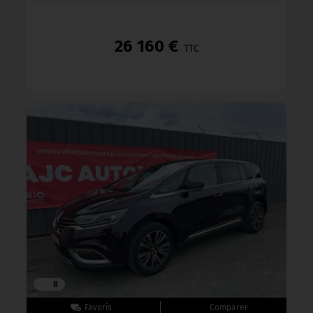
26 160 €
TTC
8