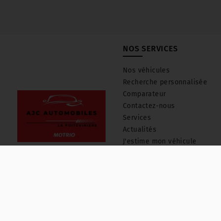
NOS SERVICES
Nos véhicules
Recherche personnalisée
Comparateur
Contactez-nous
Services
Actualités
J'estime mon véhicule
Suivez-nous
Les avis de nos clients
© 2026 TEC3H
- Tous droits réservés