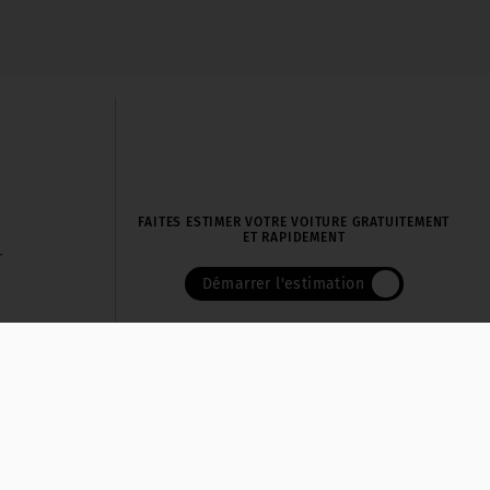
FAITES ESTIMER VOTRE VOITURE GRATUITEMENT
ET RAPIDEMENT
r
Démarrer l'estimation
|
|
es
Politique de protection des données personnelles
Cookies