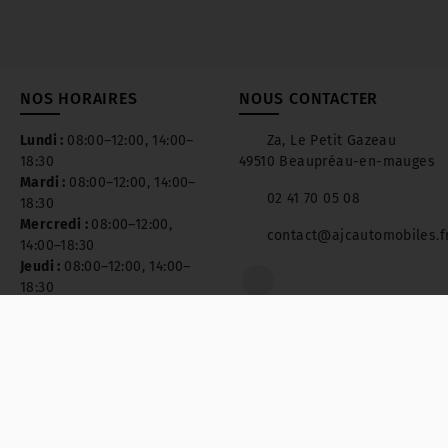
NOS HORAIRES
NOUS CONTACTER
Lundi :
08:00–12:00, 14:00–
Za, Le Petit Gazeau
18:30
49510 Beaupréau-en-mauges
Mardi :
08:00–12:00, 14:00–
02 41 70 05 08
18:30
Mercredi :
08:00–12:00,
contact@ajcautomobiles.f
14:00–18:30
Jeudi :
08:00–12:00, 14:00–
18:30
Vendredi :
08:00–12:00,
14:00–18:30
Samedi :
Fermé
Dimanche :
Fermé
Mentions légal